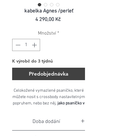
kabelka Agnes /perleť
Cena
4 290,00 Kč
Množství
*
K výrobě do 3 týdnů
Předobjednávka
Celokožené vymazlené psaníčko, které
můžete nosit s crossbody nastavitelným
popruhem, nebo bez něj,
jako psaníčko v
ruce
.
Doba dodání
Agnes má kožený i veškerý vnitřní
prostor, včetně kapsičky s kvalitním YKK
3 týdny
zipem.