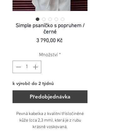
Simple psaníčko s popruhem /
černé
Cena
3 790,00 Kč
Množství
*
k výrobě do 2 týdnů
Předobjednávka
Pevná kabelka z kvalitní třísločiněné
kůže (cca 2,3 mm), která je z rubu
krásně voskovaná.
Zapínání je na 2 pevné druky, vnitřní