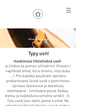
materiály
Typy usní
Hovězinová třísločiněná useň
je činěna za pomoci přírodních tříslovin (
například dřevo, kůra stromu, listy dubu
… ). Pro kabelky používám zejména
probarvované lícové usně s povrchovou
úpravou (barevnice je teoreticky
neomezená - limitovaná pouze škálou,
kterou je koželožuna ochotna vyrobit :-)).
Tyto usně jsou velmi pevné a silné. Na