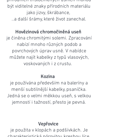
přírodních třísločiněných usních mohou
být viditelné znaky přírodních materiálu
jako jizvy, škrábance,
..a další šrámy, které život zanechal.
Hovězinová chromočiněná useň
je činěna chromitými solemi. Zpracování
nabízí mnoho různých podob a
povrchových úprav usně. V nabídce
můžete najít kabelky z typů vlasových,
voskovaných i z crustu.
Kozina
je používána především na baleríny a
menší subtilnější kabelky, psaníčka.
Jedná se o velmi měkkou useň, s velkou
jemností i tažností, přesto je pevná.
Vepřovice
je použita v klopách a podšívkách. Je
charakteristická pórovitou kresbou líce,