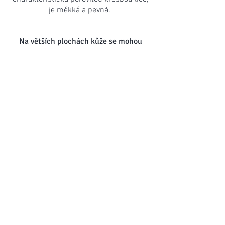
je měkká a pevná.
Na větších plochách kůže se mohou
objevit menší "nedokonalosti" v podobě
rozdílu v odstínu nebo dezénu kůže. Ty
nejsou chybou, ale zárukou pravého
přírodního materiálu.
e-mail.:
mbacikova@seznam.cz
tel.:
739 324 330
Způsob doručení
Platební možnosti
Obchodní
podmínky